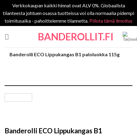
Verkkokaupan kaikki hinnat ovat ALV 0%. Globaalista
tilanteesta johtuen osassa tuotteissa voi olla normaalia pidempi
toimitusaika - pahoittelemme tilannetta.
Piilota tämä ilmoitus
Skip
BANDEROLLIT.FI
to
content
Banderolli ECO Lippukangas B1 paloluokka 115g
Banderolli ECO Lippukangas B1