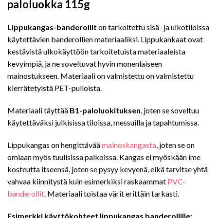
paloluokka 115g
Lippukangas-banderollit
on tarkoitettu sisä- ja ulkotiloissa
käytettävien banderollien materiaaliksi. Lippukankaat ovat
kestävistä ulkokäyttöön tarkoitetuista materiaaleista
kevyimpiä, ja ne soveltuvat hyvin monenlaiseen
mainostukseen. Materiaali on valmistettu on valmistettu
kierrätetyistä PET-pulloista.
Materiaali täyttää
B1-paloluokituksen
, joten se soveltuu
käytettäväksi julkisissa tiloissa, messuilla ja tapahtumissa.
Lippukangas on hengittävää
mainoskangasta
, joten se on
omiaan myös tuulisissa paikoissa. Kangas ei myöskään ime
kosteutta itseensä, joten se pysyy kevyenä, eikä tarvitse yhtä
vahvaa kiinnitystä kuin esimerkiksi raskaammat
PVC-
banderollit
. Materiaali toistaa värit erittäin tarkasti.
Esimerkki käyttökohteet lippukangas banderollille: