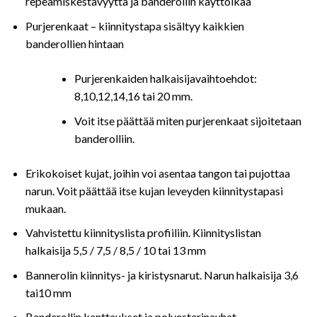
repeämiskestävyyttä ja banderollin käyttöikää
Purjerenkaat – kiinnitystapa sisältyy kaikkien
banderollien hintaan
Purjerenkaiden halkaisijavaihtoehdot:
8,10,12,14,16 tai 20 mm.
Voit itse päättää miten purjerenkaat sijoitetaan
banderolliin.
Erikokoiset kujat, joihin voi asentaa tangon tai pujottaa
narun. Voit päättää itse kujan leveyden kiinnitystapasi
mukaan.
Vahvistettu kiinnityslista profiiliin. Kiinnityslistan
halkaisija 5,5 / 7,5 / 8,5 / 10 tai 13 mm
Bannerolin kiinnitys- ja kiristysnarut. Narun halkaisija 3,6
tai10 mm
Banderollin kanttaukset ja polyesterinauhat