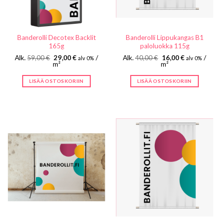
Banderolli Decotex Backlit
Banderolli Lippukangas B1
165g
paloluokka 115g
Alkuperäinen
Nykyinen
Alkuperäinen
Nykyinen
Alk.
59,00
€
29,00
€
/
Alk.
40,00
€
16,00
€
/
alv 0%
alv 0%
hinta
hinta
hinta
hinta
m²
m²
oli:
on:
oli:
on:
59,00 €.
29,00 €.
40,00 €.
16,00 €.
LISÄÄ OSTOSKORIIN
LISÄÄ OSTOSKORIIN