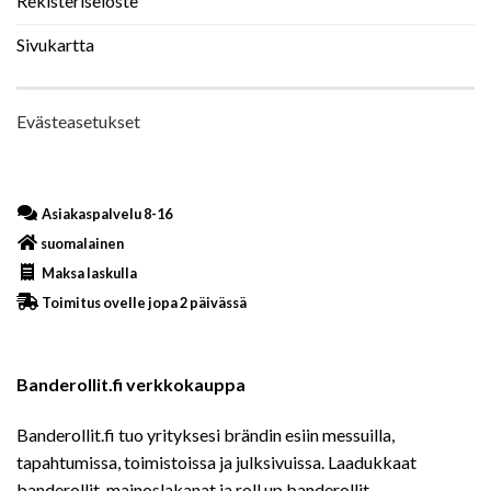
Rekisteriseloste
Sivukartta
Evästeasetukset
Asiakaspalvelu 8-16
suomalainen
Maksa laskulla
Toimitus ovelle jopa 2 päivässä
Banderollit.fi verkkokauppa
Banderollit.fi tuo yrityksesi brändin esiin messuilla,
tapahtumissa, toimistoissa ja julksivuissa. Laadukkaat
banderollit, mainoslakanat ja roll up banderollit -