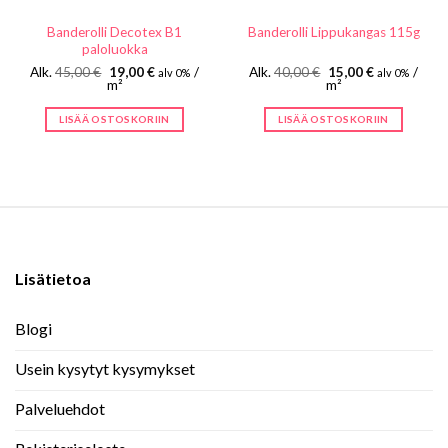
Banderolli Decotex B1
Banderolli Lippukangas 115g
paloluokka
Alkuperäinen
Nykyinen
Alkuperäinen
Nykyinen
Alk.
45,00
€
19,00
€
/
Alk.
40,00
€
15,00
€
/
alv 0%
alv 0%
hinta
hinta
hinta
hinta
m²
m²
oli:
on:
oli:
on:
45,00 €.
19,00 €.
40,00 €.
15,00 €.
LISÄÄ OSTOSKORIIN
LISÄÄ OSTOSKORIIN
Lisätietoa
Blogi
Usein kysytyt kysymykset
Palveluehdot