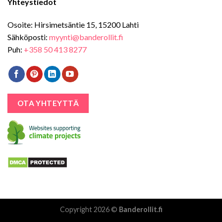
Yhteystiedot
Osoite: Hirsimetsäntie 15, 15200 Lahti
Sähköposti:
myynti@banderollit.fi
Puh:
+358 50 413 8277
OTA YHTEYTTÄ
Copyright 2026 ©
Banderollit.fi