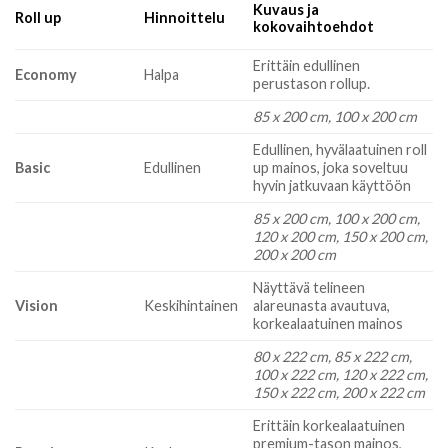
Kuvaus ja
Roll up
Hinnoittelu
kokovaihtoehdot
Erittäin edullinen
Economy
Halpa
perustason rollup.
85 x 200 cm, 100 x 200 cm
Edullinen, hyvälaatuinen roll
Basic
Edullinen
up mainos, joka soveltuu
hyvin jatkuvaan käyttöön
85 x 200 cm, 100 x 200 cm,
120 x 200 cm, 150 x 200 cm,
200 x 200 cm
Näyttävä telineen
Vision
Keskihintainen
alareunasta avautuva,
korkealaatuinen mainos
80 x 222 cm, 85 x 222 cm,
100 x 222 cm, 120 x 222 cm,
150 x 222 cm, 200 x 222 cm
Erittäin korkealaatuinen
premium-tason mainos,