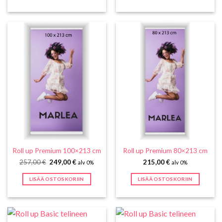
Roll up Premium 100×213 cm
Roll up Premium 80×213 cm
Alkuperäinen
Nykyinen
257,00
€
249,00
€
215,00
€
alv 0%
alv 0%
hinta
hinta
oli:
on:
LISÄÄ OSTOSKORIIN
LISÄÄ OSTOSKORIIN
257,00 €.
249,00 €.