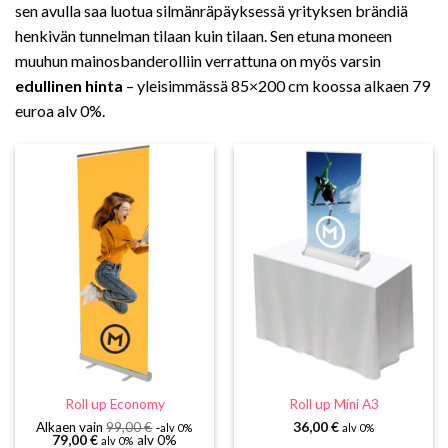
sen avulla saa luotua silmänräpäyksessä yrityksen brändiä
henkivän tunnelman tilaan kuin tilaan. Sen etuna moneen
muuhun mainosbanderolliin verrattuna on myös varsin
edullinen hinta
– yleisimmässä 85×200 cm koossa alkaen 79
euroa alv 0%.
Roll up Economy
Roll up Mini A3
Alkaen vain
99,00
€
36,00
€
alv 0%
alv 0%
79,00
€
alv 0%
alv 0%