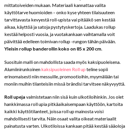
mittatoiveiden mukaan. Materiaali kannattaa valita
käyttötarve huomioiden – onko kyse yhteen tilaisuuteen
tarvittavasta kevyestä roll-upista vai pitääkö sen kestää
aikaa, käyttöä ja satoja pystytyskertoja. Laadukas rollup
kestää helposti vuosia, ja vuotakankaan vaihtamalla voit
päivittää edelleen toimivan rollup -rungon tähän päivään.
Yleisin rollup banderollin koko on 85 x 200 cm
.
Suosituin malli on mahdollista saada myös kaksipuoleisena.
Alumiinirunkoinen
kaksipuoleinen Roll up
teline sopii
erinomaisesti niin messuille, promootioihin, myymälään tai
moniin muihin tilanteisiin missä brändisi tarvitsee näkyvyyttä.
Roll upeja
valmistetaan niin sisä kuin ulkotiloihinkin. Jos olet
hankkimassa roll upia pitkäaikaisempaan käyttöön, kartoita
kaikki käyttötilanteet, joissa roll up mainosta voisi
mahdollisesti tarvita. Näin osaat valita oikeat materiaalit
painatusta varten. Ulkotiloissa kankaan pitää kestää sääoloja