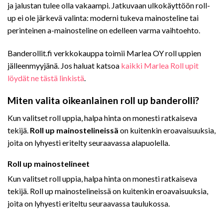
ja jalustan tulee olla vakaampi. Jatkuvaan ulkokäyttöön roll-
up ei ole järkevä valinta: moderni tukeva mainosteline tai
perinteinen a-mainosteline on edelleen varma vaihtoehto.
Banderollit.fi verkkokauppa toimii Marlea OY roll uppien
jälleenmyyjänä. Jos haluat katsoa
kaikki Marlea Roll upit
löydät ne tästä linkistä
.
Miten valita oikeanlainen roll up banderolli?
Kun valitset roll uppia, halpa hinta on monesti ratkaiseva
tekijä.
Roll up mainostelineissä
on kuitenkin eroavaisuuksia,
joita on lyhyesti eritelty seuraavassa alapuolella.
Roll up mainostelineet
Kun valitset roll uppia, halpa hinta on monesti ratkaiseva
tekijä. Roll up mainostelineissä on kuitenkin eroavaisuuksia,
joita on lyhyesti eriteltu seuraavassa taulukossa.