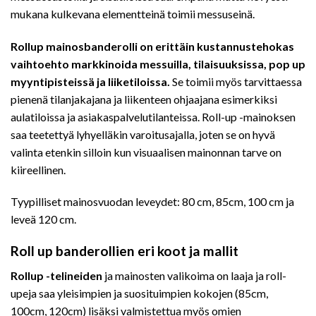
mukana kulkevana elementteinä toimii messuseinä.
Rollup mainosbanderolli on erittäin kustannustehokas
vaihtoehto markkinoida messuilla, tilaisuuksissa, pop up
myyntipisteissä ja liiketiloissa.
Se toimii myös tarvittaessa
pienenä tilanjakajana ja liikenteen ohjaajana esimerkiksi
aulatiloissa ja asiakaspalvelutilanteissa. Roll-up -mainoksen
saa teetettyä lyhyelläkin varoitusajalla, joten se on hyvä
valinta etenkin silloin kun visuaalisen mainonnan tarve on
kiireellinen.
Tyypilliset mainosvuodan leveydet: 80 cm, 85cm, 100 cm ja
leveä 120 cm.
Roll up banderollien eri koot ja mallit
Rollup -telineiden
ja mainosten valikoima on laaja ja roll-
upeja saa yleisimpien ja suosituimpien kokojen (85cm,
100cm, 120cm) lisäksi valmistettua myös omien