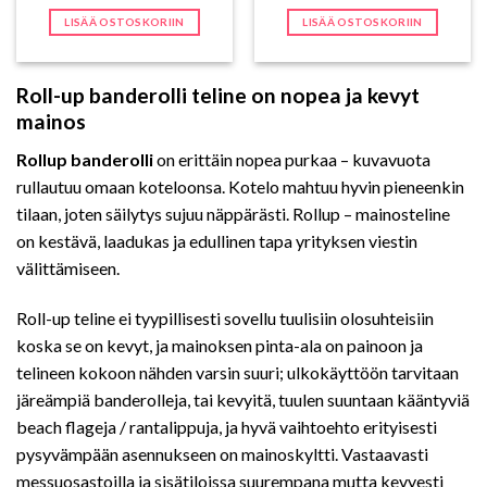
oli:
on:
LISÄÄ OSTOSKORIIN
LISÄÄ OSTOSKORIIN
111,00 €.
109,00 €.
Roll-up banderolli teline on nopea ja kevyt
mainos
Rollup banderolli
on erittäin nopea purkaa – kuvavuota
rullautuu omaan koteloonsa. Kotelo mahtuu hyvin pieneenkin
tilaan, joten säilytys sujuu näppärästi. Rollup – mainosteline
on kestävä, laadukas ja edullinen tapa yrityksen viestin
välittämiseen.
Roll-up teline ei tyypillisesti sovellu tuulisiin olosuhteisiin
koska se on kevyt, ja mainoksen pinta-ala on painoon ja
telineen kokoon nähden varsin suuri; ulkokäyttöön tarvitaan
järeämpiä banderolleja, tai kevyitä, tuulen suuntaan kääntyviä
beach flageja / rantalippuja, ja hyvä vaihtoehto erityisesti
pysyvämpään asennukseen on mainoskyltti. Vastaavasti
messuosastoilla ja sisätiloissa suurempana mutta kevyesti