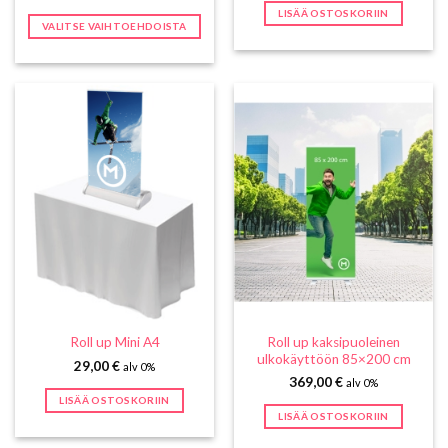
LISÄÄ OSTOSKORIIN
VALITSE VAIHTOEHDOISTA
Tällä
tuotteella
on
useampi
muunnelma.
Voit
tehdä
valinnat
tuotteen
sivulla.
Roll up kaksipuoleinen
Roll up Mini A4
ulkokäyttöön 85×200 cm
29,00
€
alv 0%
369,00
€
alv 0%
LISÄÄ OSTOSKORIIN
LISÄÄ OSTOSKORIIN