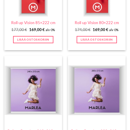
Roll up Vision 85×222 cm
Roll up Vision 80×222 cm
Alkuperäinen
Nykyinen
Alkuperäinen
Nykyinen
177,00
€
169,00
€
174,00
€
169,00
€
alv 0%
alv 0%
hinta
hinta
hinta
hinta
oli:
on:
oli:
on:
LISÄÄ OSTOSKORIIN
LISÄÄ OSTOSKORIIN
177,00 €.
169,00 €.
174,00 €.
169,00 €.