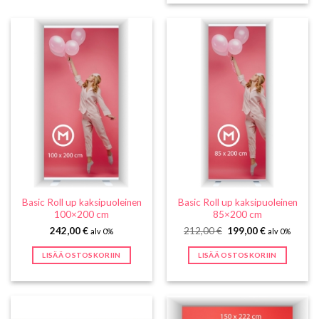
Basic Roll up kaksipuoleinen
Basic Roll up kaksipuoleinen
100×200 cm
85×200 cm
Alkuperäinen
Nykyinen
242,00
€
212,00
€
199,00
€
alv 0%
alv 0%
hinta
hinta
oli:
on:
LISÄÄ OSTOSKORIIN
LISÄÄ OSTOSKORIIN
212,00 €.
199,00 €.