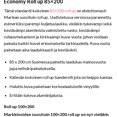
Economy Roll up 85×200
Tämä standardi kokoinen
85×200 roll up
on ehdottomasti
Marlean suosituin roll up
.
Uudistetussa versiossa parannettu
esimerkiksi parempi kuljetuslaukku, vieläkin tukevampi sekä
kestävämpi alumiinista valmistettu runko, kestävämpi
rullausmekanismi ja kirkkaampi kuva-vuota, johon voidaan
painata kaikki kuvat erinomaisella tarkkuudella. Kuva vuota
painetaan aina laadukkaasti ja kestävästi.
85 x 200 cm Suomessa painettu laadukas mainosvuota
jopa neliväripainatuksella.
Kätevän kokoinen roll up banderolli jota on helppo kantaa.
Haluttu kuva painetaan korkealaatuiselle vinyylille.
Erittäin tukeva alumiinijalusta.
Roll up 100×200
Markkinoiden suosituin 100×200 roll up on nyt vieläkin