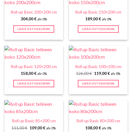
Roll up Basic 200×200 cm
Roll up Basic 150×200 cm
304,00
€
189,00
€
alv 0%
alv 0%
LISÄÄ OSTOSKORIIN
LISÄÄ OSTOSKORIIN
Roll up Basic 120×200 cm
Roll up Basic 100×200 cm
Alkuperäinen
Nykyinen
158,00
€
126,00
€
119,00
€
alv 0%
alv 0%
hinta
hinta
oli:
on:
LISÄÄ OSTOSKORIIN
LISÄÄ OSTOSKORIIN
126,00 €.
119,00 €.
Roll up Basic 85×200 cm
Roll up Basic 80×200 cm
Alkuperäinen
Nykyinen
111,00
€
109,00
€
108,00
€
alv 0%
alv 0%
hinta
hinta