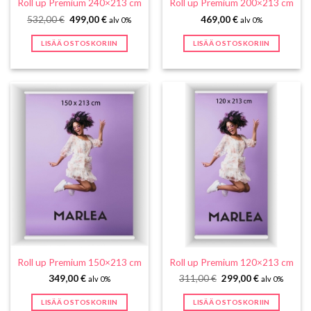
Roll up Premium 240×213 cm
Roll up Premium 200×213 cm
Alkuperäinen
Nykyinen
532,00
€
499,00
€
469,00
€
alv 0%
alv 0%
hinta
hinta
oli:
on:
LISÄÄ OSTOSKORIIN
LISÄÄ OSTOSKORIIN
532,00 €.
499,00 €.
Roll up Premium 150×213 cm
Roll up Premium 120×213 cm
Alkuperäinen
Nykyinen
349,00
€
311,00
€
299,00
€
alv 0%
alv 0%
hinta
hinta
oli:
on:
LISÄÄ OSTOSKORIIN
LISÄÄ OSTOSKORIIN
311,00 €.
299,00 €.