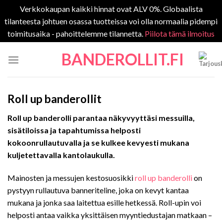
Verkkokaupan kaikki hinnat ovat ALV 0%. Globaalista
tilanteesta johtuen osassa tuotteissa voi olla normaalia pidempi
toimitusaika - pahoittelemme tilannetta.
Piilota tämä ilmoitus
Skip
BANDEROLLIT.FI
to
content
Roll up banderollit
Roll up banderolli parantaa näkyvyyttäsi messuilla,
sisätiloissa ja tapahtumissa helposti
kokoonrullautuvalla ja se kulkee kevyesti mukana
kuljetettavalla kantolaukulla.
Mainosten ja messujen kestosuosikki
roll up banderolli
on
pystyyn rullautuva banneriteline, joka on kevyt kantaa
mukana ja jonka saa laitettua esille hetkessä. Roll-upin voi
helposti antaa vaikka yksittäisen myyntiedustajan matkaan –