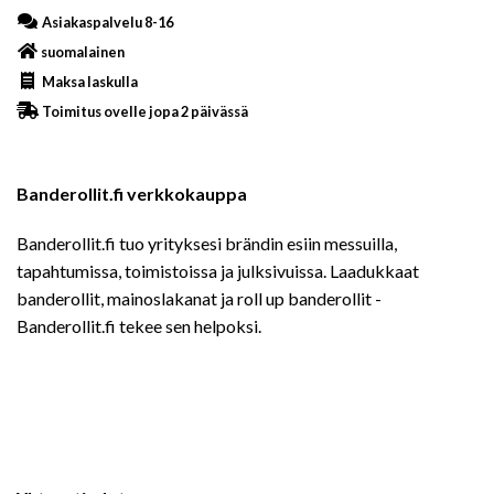
Asiakaspalvelu 8-16
suomalainen
Maksa laskulla
Toimitus ovelle jopa 2 päivässä
Banderollit.fi verkkokauppa
Banderollit.fi tuo yrityksesi brändin esiin messuilla,
tapahtumissa, toimistoissa ja julksivuissa. Laadukkaat
banderollit, mainoslakanat ja roll up banderollit -
Banderollit.fi tekee sen helpoksi.