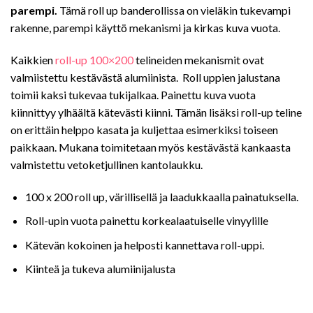
parempi.
Tämä roll up banderollissa on vieläkin tukevampi
rakenne, parempi käyttö mekanismi ja kirkas kuva vuota.
Kaikkien
roll-up 100×200
telineiden mekanismit ovat
valmiistettu kestävästä alumiinista. Roll uppien jalustana
toimii kaksi tukevaa tukijalkaa. Painettu kuva vuota
kiinnittyy ylhäältä kätevästi kiinni. Tämän lisäksi roll-up teline
on erittäin helppo kasata ja kuljettaa esimerkiksi toiseen
paikkaan. Mukana toimitetaan myös kestävästä kankaasta
valmistettu vetoketjullinen kantolaukku.
100 x 200 roll up, värillisellä ja laadukkaalla painatuksella.
Roll-upin vuota painettu korkealaatuiselle vinyylille
Kätevän kokoinen ja helposti kannettava roll-uppi.
Kiinteä ja tukeva alumiinijalusta