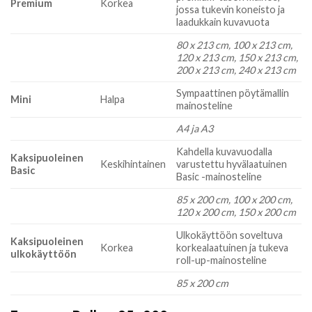
Premium
Korkea
jossa tukevin koneisto ja
laadukkain kuvavuota
80 x 213 cm, 100 x 213 cm,
120 x 213 cm, 150 x 213 cm,
200 x 213 cm, 240 x 213 cm
Sympaattinen pöytämallin
Mini
Halpa
mainosteline
A4 ja A3
Kahdella kuvavuodalla
Kaksipuoleinen
Keskihintainen
varustettu hyvälaatuinen
Basic
Basic -mainosteline
85 x 200 cm, 100 x 200 cm,
120 x 200 cm, 150 x 200 cm
Ulkokäyttöön soveltuva
Kaksipuoleinen
Korkea
korkealaatuinen ja tukeva
ulkokäyttöön
roll-up-mainosteline
85 x 200 cm