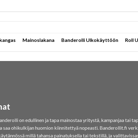
kangas
Mainoslakana
Banderolli Ulkokäyttöön
Roll 
nat
nderolli on edullinen ja tapa mainostaa yritystä, kampanjaa tai ta
a saa ohikulkijan huomion kiinnitettyä nopeasti. Banderollit.fi ver
tännössä millä tahansa painatuksella tai tekstillä, ja valittavissa