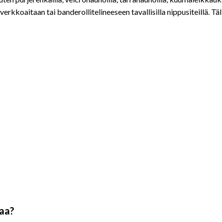
erkkoaitaan tai banderollitelineeseen tavallisilla nippusiteillä. Täl
saa?