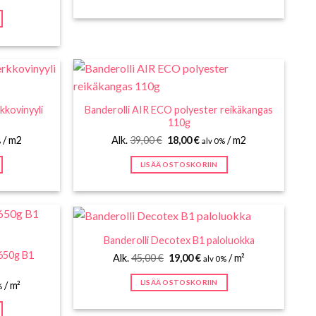
 €.
kkovinyyli
Banderolli AIR ECO polyester reikäkangas
110g
n
inen
Alkuperäinen
Nykyinen
/ m2
Alk.
39,00
€
18,00
€
/ m2
%
alv 0%
hinta
hinta
oli:
on:
LISÄÄ OSTOSKORIIN
 €.
39,00 €.
18,00 €.
Banderolli Decotex B1 paloluokka
 650g B1
Alkuperäinen
Nykyinen
Alk.
45,00
€
19,00
€
/ m²
alv 0%
hinta
hinta
oli:
on:
LISÄÄ OSTOSKORIIN
n
inen
/ m²
45,00 €.
19,00 €.
%
 €.