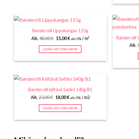
Banderolli Lippukangas 115g
Banderolli 
Alkuperäinen
Nykyinen
Alk.
40,00
€
15,00
€
/ m²
alv 0%
hinta
hinta
Alk.
oli:
on:
LISÄÄ OSTOSKORIIN
40,00 €.
15,00 €.
Banderolli kiiltävä Satiini 140g B1
Alkuperäinen
Nykyinen
Alk.
23,00
€
18,00
€
/ m2
alv 0%
hinta
hinta
oli:
on:
LISÄÄ OSTOSKORIIN
23,00 €.
18,00 €.