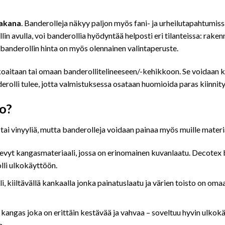
akana
. Banderolleja näkyy paljon myös fani- ja urheilutapahtumiss
in avulla, voi banderollia hyödyntää helposti eri tilanteissa: raken
banderollin hinta on myös olennainen valintaperuste.
kkoaitaan tai omaan banderollitelineeseen/-kehikkoon. Se voidaan kii
rolli tulee, jotta valmistuksessa osataan huomioida paras kiinnitys
ko?
 tai vinyyliä, mutta banderolleja voidaan painaa myös muille materia
yt kangasmateriaali, jossa on erinomainen kuvanlaatu. Decotex ban
lli ulkokäyttöön.
, kiiltävällä kankaalla jonka painatuslaatu ja värien toisto on om
kangas joka on erittäin kestävää ja vahvaa – soveltuu hyvin ulkokä
n.