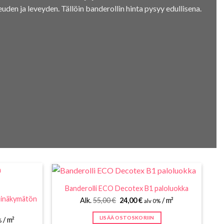
euden ja leveyden. Tällöin banderollin hinta pysyy edullisena.
Banderolli ECO Decotex B1 paloluokka
äpinäkymätön
Alkuperäinen
Nykyinen
Alk.
55,00
€
24,00
€
/ m²
alv 0%
hinta
hinta
oli:
on:
LISÄÄ OSTOSKORIIN
n
inen
/ m²
55,00 €.
24,00 €.
%