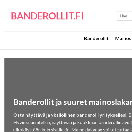
Skip
to
BANDEROLLIT.FI
Etsi:
content
Banderollit
Mainos
Banderollit ja suuret mainoslaka
Osta näyttävä ja yksilöllinen banderolli yrityksellesi.
Ba
Hyvin suunnitellun, näyttävän ja kookkaan banderollin avull
ulkokäyttöön kuin sisällekin. Mainoslakanan voi toteuttaa käy