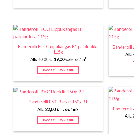
Banderolli ECO Lippukangas B1 paloluokka
Banderolli
115g
Alk.
Alkuperäinen
Nykyinen
Alk.
40,00
€
19,00
€
/ m²
alv 0%
hinta
hinta
oli:
on:
LISÄÄ OSTOSKORIIN
40,00 €.
19,00 €.
Banderolli PVC Backlit 150g B1
Banderolli
Alk.
22,00
€
/ m2
alv 0%
Alk.
LISÄÄ OSTOSKORIIN