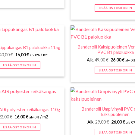
hinta
hinta
oli:
on:
LISÄÄ OSTOSKORIIN
59,00 €.
34,00
Banderolli Kaksipuoleinen Ver
 Lippukangas B1 paloluokka 115g
PVC B1 paloluokka
Alkuperäinen
Nykyinen
40,00
€
16,00
€
/ m²
alv 0%
hinta
hinta
Alkuperäine
Nyky
Alk.
49,00
€
26,00
€
alv 0
oli:
on:
hinta
hinta
LISÄÄ OSTOSKORIIN
40,00 €.
16,00 €.
oli:
on:
LISÄÄ OSTOSKORIIN
49,00 €.
26,00
Banderolli Umpivinyyli PVC
 AIR polyester reikäkangas 110g
kaksipuoleinen
Alkuperäinen
Nykyinen
22,00
€
16,00
€
/ m2
alv 0%
hinta
hinta
Alkuperäine
Nyky
Alk.
29,00
€
26,00
€
alv 0
oli:
on:
hinta
hinta
LISÄÄ OSTOSKORIIN
22,00 €.
16,00 €.
oli:
on:
LISÄÄ OSTOSKORIIN
29,00 €.
26,00