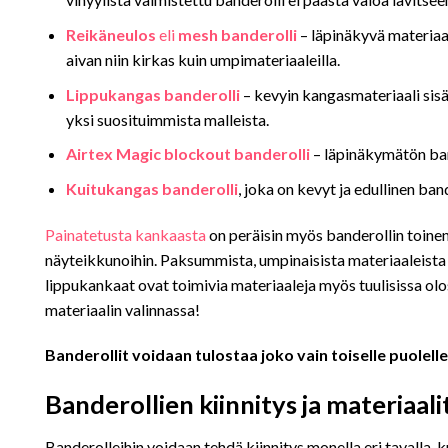
Reikäneulos
eli
mesh banderolli
– läpinäkyvä materiaal
aivan niin kirkas kuin umpimateriaaleilla.
Lippukangas banderolli
– kevyin kangasmateriaali sis
yksi suosituimmista malleista.
Airtex Magic blockout banderolli
– läpinäkymätön band
Kuitukangas banderolli
, joka on kevyt ja edullinen ban
Painatetusta kankaasta
on peräisin myös banderollin toinen 
näyteikkunoihin. Paksummista, umpinaisista materiaaleista (e
lippukankaat ovat toimivia materiaaleja myös tuulisissa ol
materiaalin valinnassa!
Banderollit voidaan tulostaa joko vain toiselle puolelle
Banderollien kiinnitys ja materiaali
Banderolleihin voidaan tehdä kiinnitys monella eri tavalla, k