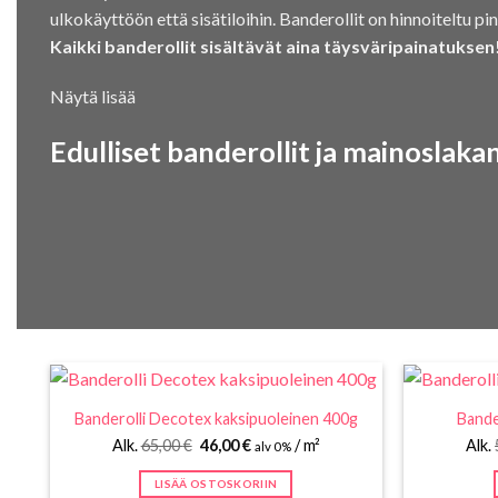
ulkokäyttöön että sisätiloihin. Banderollit on hinnoiteltu pi
Kaikki banderollit sisältävät aina täysväripainatuksen
Näytä lisää
Edulliset banderollit ja mainoslaka
Banderolli Decotex kaksipuoleinen 400g
Bande
Alkuperäinen
Nykyinen
Alk.
65,00
€
46,00
€
/ m²
Alk.
alv 0%
hinta
hinta
oli:
on:
LISÄÄ OSTOSKORIIN
65,00 €.
46,00 €.