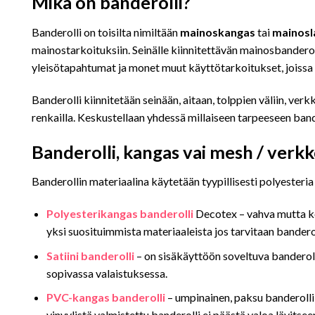
Mikä on banderolli?
Banderolli on toisilta nimiltään
mainoskangas
tai
mainosl
mainostarkoituksiin. Seinälle kiinnitettävän mainosbanderoll
yleisötapahtumat ja monet muut käyttötarkoitukset, joissa 
Banderolli kiinnitetään seinään, aitaan, tolppien väliin, ver
renkailla. Keskustellaan yhdessä millaiseen tarpeeseen bande
Banderolli, kangas vai mesh / verk
Banderollin materiaalina käytetään tyypillisesti polyesteria
Polyesterikangas banderolli
Decotex – vahva mutta kev
yksi suosituimmista materiaaleista jos tarvitaan bandero
Satiini banderolli
– on sisäkäyttöön soveltuva banderolli
sopivassa valaistuksessa.
PVC-kangas banderolli
– umpinainen, paksu banderolli 
vinyylistä valmistettu banderolli ei päästä valoa lävitsee