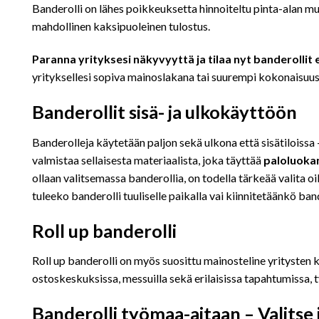
Banderolli on lähes poikkeuksetta hinnoiteltu pinta-alan mu
mahdollinen kaksipuoleinen tulostus.
Paranna yrityksesi näkyvyyttä ja tilaa nyt banderollit e
yrityksellesi sopiva mainoslakana tai suurempi kokonaisuus
Banderollit sisä- ja ulkokäyttöön
Banderolleja käytetään paljon sekä ulkona että sisätiloissa 
valmistaa sellaisesta materiaalista, joka täyttää
paloluoka
ollaan valitsemassa banderollia, on todella tärkeää valita o
tuleeko banderolli tuuliselle paikalla vai kiinnitetäänkö ba
Roll up banderolli
Roll up banderolli on myös suosittu mainosteline yritysten k
ostoskeskuksissa, messuilla sekä erilaisissa tapahtumissa, t
Banderolli työmaa-aitaan – Valitse