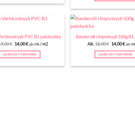
Verkkovinyyli PVC B1 paloluokka
Banderolli Umpivinyyli 500g B1
Alkuperäinen
Nykyinen
Alkuperäine
Nyky
19,00
€
14,00
€
/ m2
Alk.
18,00
€
14,00
€
alv 0%
alv 0
hinta
hinta
hinta
hinta
oli:
on:
oli:
on:
LISÄÄ OSTOSKORIIN
LISÄÄ OSTOSKORIIN
19,00 €.
14,00 €.
18,00 €.
14,00