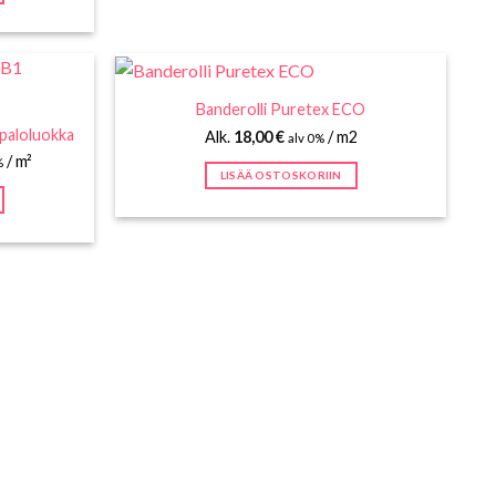
Banderolli Puretex ECO
 paloluokka
Alk.
18,00
€
/ m2
alv 0%
n
inen
/ m²
%
LISÄÄ OSTOSKORIIN
 €.