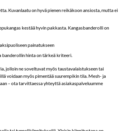
etta. Kuvanlaatu on hyvä pienen reikäkoon ansiosta, mutta ei
 Lippukangas kestää hyvin pakkasta. Kangasbanderolli on
 kaksipuoliseen painatukseen
a banderollin hinta on tärkeä kriteeri.
ia, jolloin ne soveltuvat myös taustavalaistukseen tai
niillä voidaan myös pimentää suurempikin tila. Mesh- ja
ukaan – ota tarvittaessa yhteyttä asiakaspalveluumme
lla tai tunnelikiinnityksellä. Yleisin kiinnitystapa on