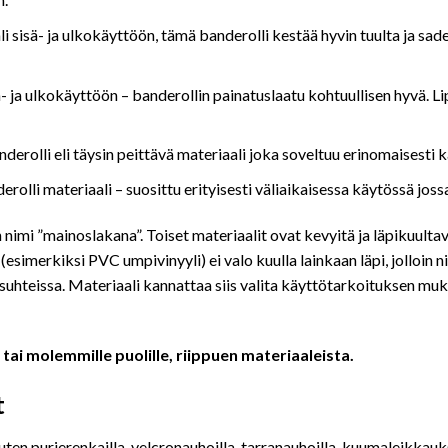
i sisä- ja ulkokäyttöön, tämä banderolli kestää hyvin tuulta ja sad
ä- ja ulkokäyttöön – banderollin painatuslaatu kohtuullisen hyvä.
erolli eli täysin peittävä materiaali joka soveltuu erinomaisesti
derolli materiaali – suosittu erityisesti väliaikaisessa käytössä joss
nimi ”mainoslakana”. Toiset materiaalit ovat kevyitä ja läpikuultav
simerkiksi PVC umpivinyyli) ei valo kuulla lainkaan läpi, jolloin 
osuhteissa. Materiaali kannattaa siis valita käyttötarkoituksen m
 tai molemmille puolille, riippuen materiaaleista.
t
uten purjerenkailla, velcronauhoilla, tarranauhoilla, kuumaleikkaukse