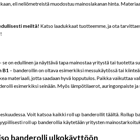
kaan, eli neliömetreistä muodostuu mainoslakanan hinta. Materiaali
dullisesti meiltä!
Katso laadukkaat tuotteemme, ja ota tarvittaes
!
– se on edullinen ja näyttävä tapa mainostaa yritystä tai tuotetta s
n B1
– banderollin on oltava esimerkiksi messukäytössä tai kiinteä
ikea materiaali, jotta saadaan hyvä lopputulos. Paikka vaikuttaa va
nderolli esimerkiksi seinään. Myös lämpötilaerot, auringonpaiste ja
eskuudessa. Voit katsoa kaikki roll up banderollit täältä. Rollup 
yypillisesti roll up banderollia käytetään yritysten mainostarkoituk
 iso banderolli ulkokäyttöön