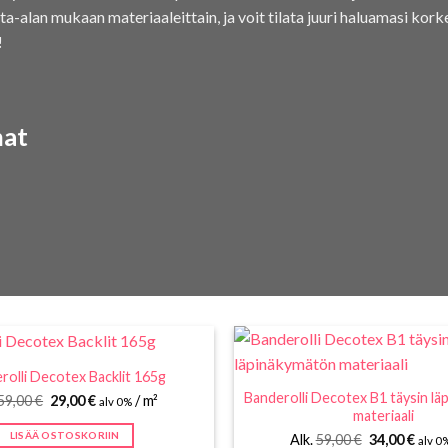
nta-alan mukaan materiaaleittain, ja voit tilata juuri haluamasi kork
!
nat
rolli Decotex Backlit 165g
Banderolli Decotex B1 täysin l
Alkuperäinen
Nykyinen
59,00
€
29,00
€
/ m²
alv 0%
hinta
hinta
materiaali
oli:
on:
LISÄÄ OSTOSKORIIN
Alkuperäine
Nyky
Alk.
59,00
€
34,00
€
59,00 €.
29,00 €.
alv 0