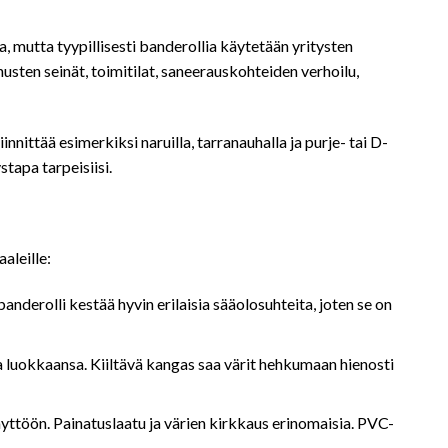
a, mutta tyypillisesti banderollia käytetään yritysten
nusten seinät, toimitilat, saneerauskohteiden verhoilu,
nnittää esimerkiksi naruilla, tarranauhalla ja purje- tai D-
tapa tarpeisiisi.
aleille:
derolli kestää hyvin erilaisia sääolosuhteita, joten se on
aa luokkaansa. Kiiltävä kangas saa värit hehkumaan hienosti
yttöön. Painatuslaatu ja värien kirkkaus erinomaisia. PVC-