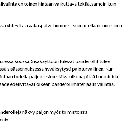
valinta on toinen hintaan vaikuttava tekijä, samoin kuin
sa yhteyttä asiakaspalveluumme – suunnitellaan juuri sinun
uuressa koossa. Sisäkäyttöön tulevat banderollit tulee
ssä sisäasennuksessa hyväksytysti paloturvallinen. Kun
lintaan todella paljon: esimerkiksi ulkona pitää huomioida,
 sade edellyttävät oikean banderollimateriaalin valintaa.
banderolleja näkyy paljon myös toimistoissa,
siin.