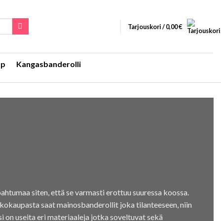
Tarjouskori /
0,00
€
Up
Kangasbanderolli
pahtumaa siten, että se varmasti erottuu suuressa koossa.
kkokaupasta saat mainosbanderollit joka tilanteeseen, niin
si on useita eri materiaaleja jotka soveltuvat sekä