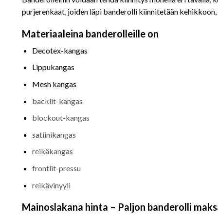
purjerenkaat, joiden läpi banderolli kiinnitetään kehikkoon, v
Materiaaleina banderolleille on
Decotex-kangas
Lippukangas
Mesh kangas
backlit-kangas
blockout-kangas
satiinikangas
reikäkangas
frontlit-pressu
reikävinyyli
Mainoslakana hinta – Paljon banderolli mak