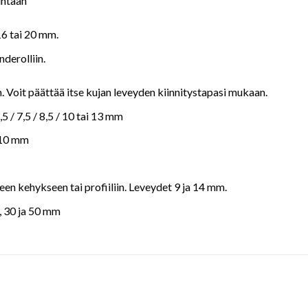
intaan
16 tai 20 mm.
derolliin.
n. Voit päättää itse kujan leveyden kiinnitystapasi mukaan.
5,5 / 7,5 / 8,5 / 10 tai 13 mm
ai10 mm
seen kehykseen tai profiiliin. Leveydet 9 ja 14 mm.
, 30 ja 50 mm