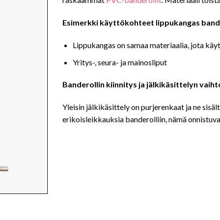
Esimerkki käyttökohteet lippukangas bander
Lippukangas on samaa materiaalia, jota käyte
Yritys-, seura- ja mainosliput
Banderollin kiinnitys ja jälkikäsittelyn vai
Yleisin jälkikäsittely on purjerenkaat ja ne sisäl
erikoisleikkauksia banderolliin, nämä onnistuva