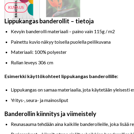
KUVAUS
Lippukangas banderollit – tietoja
Kevyin banderolli materiaali – paino vain 115g / m2
Painettu kuvio näkyy toisella puolella peilikuvana
Materiaali: 100% polyester
Rullan leveys 306 cm
Esimerkki käyttökohteet lippukangas banderollille:
Lippukangas on samaa materiaalia, jota käytetään yleisesti e
Yritys-, seura- ja mainosliput
Banderollin kiinnitys ja viimeistely
Reunasauma tehdään aina kaikille banderolleille, joka lisää 