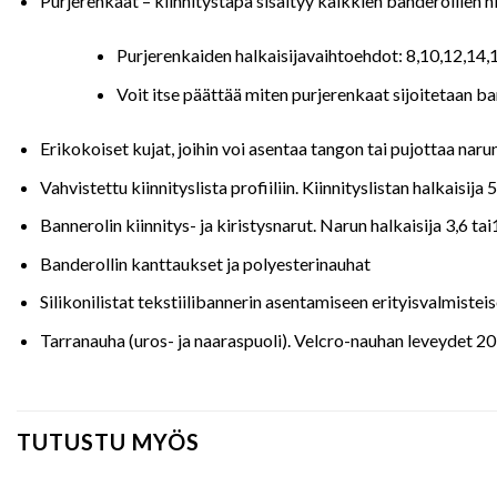
Purjerenkaat – kiinnitystapa sisältyy kaikkien banderollien h
Purjerenkaiden halkaisijavaihtoehdot: 8,10,12,14,
Voit itse päättää miten purjerenkaat sijoitetaan ban
Erikokoiset kujat, joihin voi asentaa tangon tai pujottaa naru
Vahvistettu kiinnityslista profiiliin. Kiinnityslistan halkaisija 
Bannerolin kiinnitys- ja kiristysnarut. Narun halkaisija 3,6 t
Banderollin kanttaukset ja polyesterinauhat
Silikonilistat tekstiilibannerin asentamiseen erityisvalmistei
Tarranauha (uros- ja naaraspuoli). Velcro-nauhan leveydet 20
TUTUSTU MYÖS