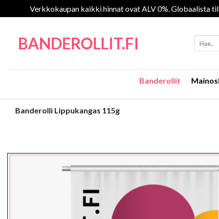
Verkkokaupan kaikki hinnat ovat ALV 0%. Globaalista tila
Skip
to
BANDEROLLIT.FI
Etsi:
content
Banderollit
Mainos
Banderolli Lippukangas 115g