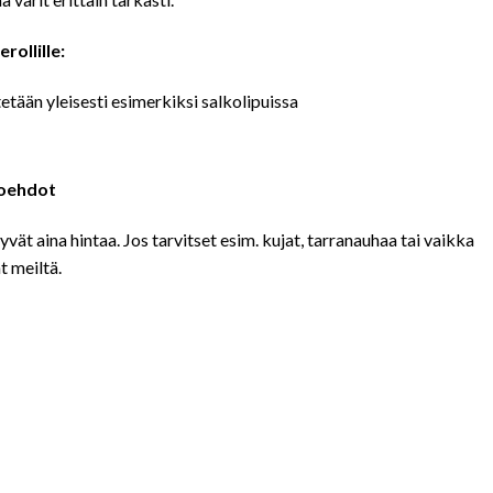
ollille:
tään yleisesti esimerkiksi salkolipuissa
htoehdot
tyvät aina hintaa. Jos tarvitset esim. kujat, tarranauhaa tai vaikka
t meiltä.