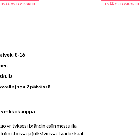
oli:
on:
oli:
on:
LISÄÄ OSTOSKORIIN
LISÄÄ OSTOSKORIIN
19,00 €.
14,00 €.
40,00 €.
16,0
alvelu 8-16
nen
skulla
ovelle jopa 2 päivässä
fi verkkokauppa
tuo yrityksesi brändin esiin messuilla,
toimistoissa ja julksivuissa. Laadukkaat