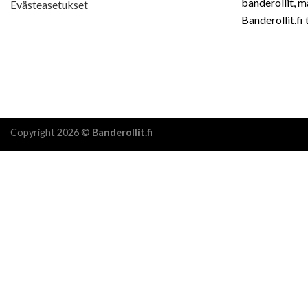
banderollit, m
Evästeasetukset
Banderollit.fi
Copyright 2026 ©
Banderollit.fi