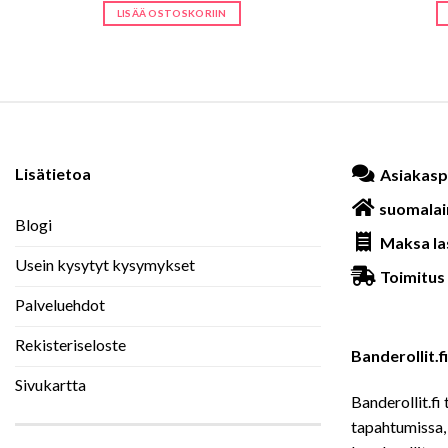
oli:
on:
LISÄÄ OSTOSKORIIN
18,00 €.
14,00 €.
Lisätietoa
Asiakasp
suomalai
Blogi
Maksa la
Usein kysytyt kysymykset
Toimitus 
Palveluehdot
Rekisteriseloste
Banderollit.
Sivukartta
Banderollit.fi 
tapahtumissa, 