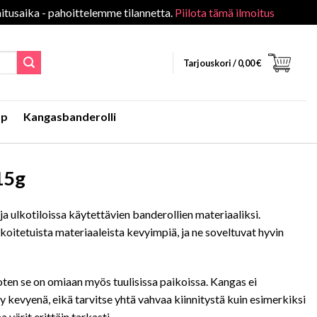
itusaika - pahoittelemme tilannetta.
Piilota tämä ilmoitus
Tarjouskori /
0,00
€
Up
Kangasbanderolli
15g
 ja ulkotiloissa käytettävien banderollien materiaaliksi.
oitetuista materiaaleista kevyimpiä, ja ne soveltuvat hyvin
joten se on omiaan myös tuulisissa paikoissa. Kangas ei
 kevyenä, eikä tarvitse yhtä vahvaa kiinnitystä kuin esimerkiksi
a värit erittäin tarkasti.