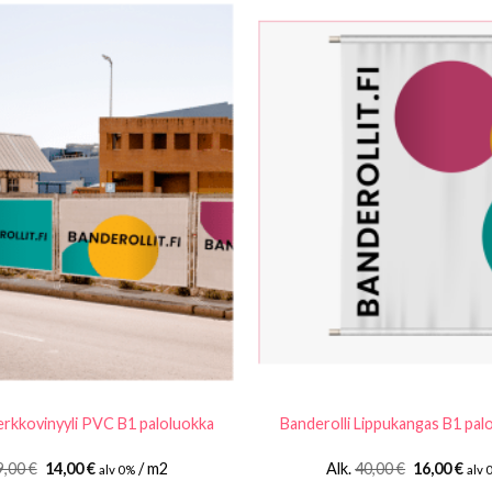
erkkovinyyli PVC B1 paloluokka
Banderolli Lippukangas B1 pal
Alkuperäinen
Nykyinen
Alkuperäin
Nyk
9,00
€
14,00
€
/ m2
Alk.
40,00
€
16,00
€
alv 0%
alv 
hinta
hinta
hinta
hint