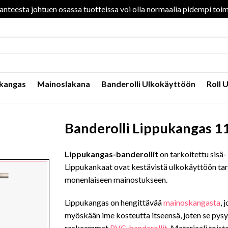
nteesta johtuen osassa tuotteissa voi olla normaalia pidempi toim
kangas
Mainoslakana
Banderolli Ulkokäyttöön
Roll 
Banderolli Lippukangas 1
Lippukangas-banderollit
on tarkoitettu sisä-
Lippukankaat ovat kestävistä ulkokäyttöön tark
monenlaiseen mainostukseen.
Lippukangas on hengittävää
mainoskangasta
, 
myöskään ime kosteutta itseensä, joten se pysyy
raskaammat
PVC-banderollit
. Materiaali toista