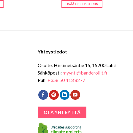
oli:
on:
LISÄÄ OSTOSKORIIN
0 €.
49,00 €.
26,00 €.
Yhteystiedot
Osoite: Hirsimetsäntie 15, 15200 Lahti
Sähköposti:
myynti@banderollit.fi
Puh:
+358 50 413 8277
OTA YHTEYTTÄ