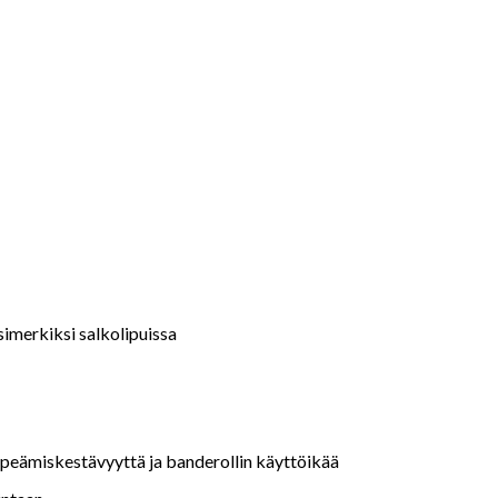
simerkiksi salkolipuissa
repeämiskestävyyttä ja banderollin käyttöikää