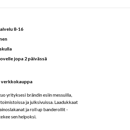
alvelu 8-16
nen
skulla
ovelle jopa 2 päivässä
fi verkkokauppa
tuo yrityksesi brändin esiin messuilla,
toimistoissa ja julksivuissa. Laadukkaat
ainoslakanat ja roll up banderollit -
 tekee sen helpoksi.