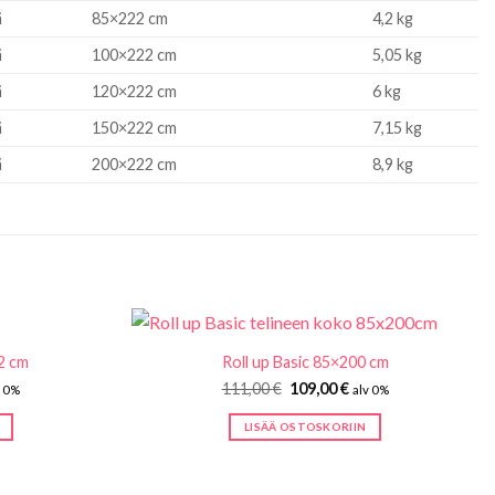
ä
85×222 cm
4,2 kg
ä
100×222 cm
5,05 kg
ä
120×222 cm
6 kg
ä
150×222 cm
7,15 kg
ä
200×222 cm
8,9 kg
2 cm
Roll up Basic 85×200 cm
en
kyinen
Alkuperäinen
Nykyinen
111,00
€
109,00
€
v 0%
alv 0%
nta
hinta
hinta
:
oli:
on:
LISÄÄ OSTOSKORIIN
9,00 €.
111,00 €.
109,00 €.