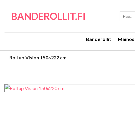
Skip
to
BANDEROLLIT.FI
Etsi:
content
Banderollit
Mainos
Roll up Vision 150×222 cm