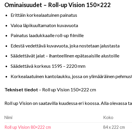
Ominaisuudet – Roll-up Vision 150×222
Erittäin korkealaatuinen painatus
Valoa läpikuultamaton kuvavuota
Painatus laadukkaalle roll-up filmille
Edestä vedettävä kuvavuota, joka nostetaan jalustasta
Säädettävät jalat – ihanteellinen epätasaisille alustoille
Säädettävä korkeus 1595 – 2220 mm
Korkealaatuinen kantolaukku, jossa on ylimääräinen pehmust
Tekniset tiedot
– Roll up Vision 150×222 cm
Roll up Vision on saatavilla kuudessa eri koossa. Alla olevassa t
Nimi
Koko
Roll up Vision 80×222 cm
84 x 222 cm