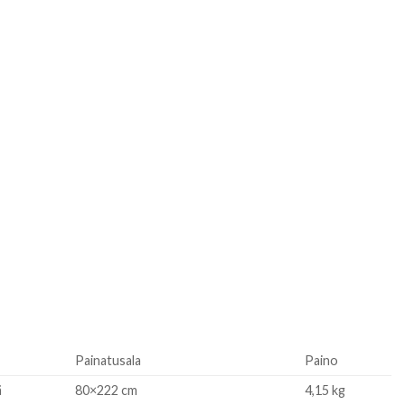
Painatusala
Paino
ä
80×222 cm
4,15 kg