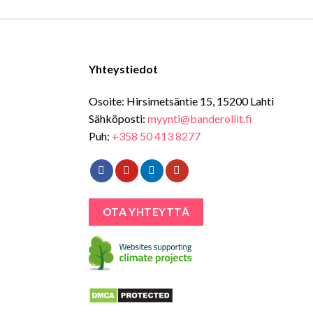
Yhteystiedot
Osoite: Hirsimetsäntie 15, 15200 Lahti
Sähköposti:
myynti@banderollit.fi
Puh:
+358 50 413 8277
OTA YHTEYTTÄ