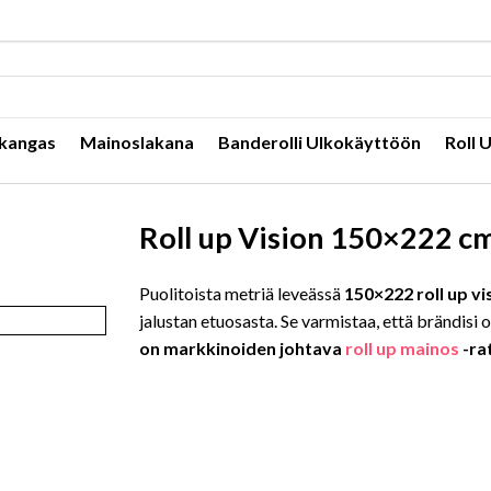
kangas
Mainoslakana
Banderolli Ulkokäyttöön
Roll 
Roll up Vision 150×222 c
Puolitoista metriä leveässä
150×222 roll up vi
jalustan etuosasta. Se varmistaa, että brändisi
on markkinoiden johtava
roll up mainos
-ra