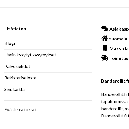
Lisätietoa
Asiakasp
suomalai
Blogi
Maksa la
Usein kysytyt kysymykset
Toimitus 
Palveluehdot
Rekisteriseloste
Banderollit.
Sivukartta
Banderollit.fi 
tapahtumissa, 
banderollit, m
Evästeasetukset
Banderollit.fi