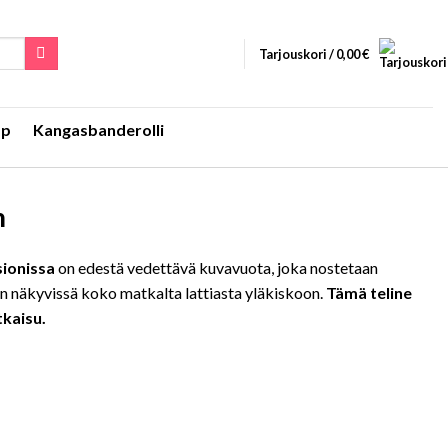
Tarjouskori /
0,00
€
Up
Kangasbanderolli
m
sionissa
on edestä vedettävä kuvavuota, joka nostetaan
 on näkyvissä koko matkalta lattiasta yläkiskoon.
Tämä teline
tkaisu.