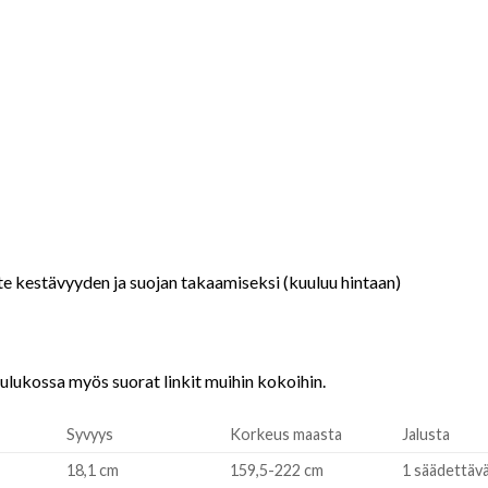
e kestävyyden ja suojan takaamiseksi (kuuluu hintaan)
aulukossa myös suorat linkit muihin kokoihin.
Syvyys
Korkeus maasta
Jalusta
18,1 cm
159,5-222 cm
1 säädettäv