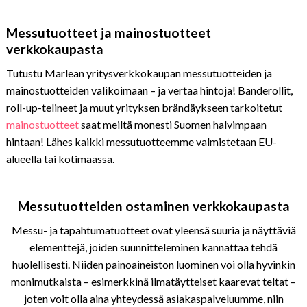
Messutuotteet ja mainostuotteet
verkkokaupasta
Tutustu Marlean yritysverkkokaupan messutuotteiden ja
mainostuotteiden valikoimaan – ja vertaa hintoja! Banderollit,
roll-up-telineet ja muut yrityksen brändäykseen tarkoitetut
mainostuotteet
saat meiltä monesti Suomen halvimpaan
hintaan! Lähes kaikki messutuotteemme valmistetaan EU-
alueella tai kotimaassa.
Messutuotteiden ostaminen verkkokaupasta
Messu- ja tapahtumatuotteet ovat yleensä suuria ja näyttäviä
elementtejä, joiden suunnitteleminen kannattaa tehdä
huolellisesti. Niiden painoaineiston luominen voi olla hyvinkin
monimutkaista – esimerkkinä ilmatäytteiset kaarevat teltat –
joten voit olla aina yhteydessä asiakaspalveluumme, niin