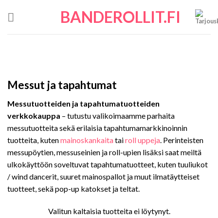
Skip
BANDEROLLIT.FI
to
content
Messut ja tapahtumat
Messutuotteiden ja tapahtumatuotteiden
verkkokauppa
– tutustu valikoimaamme parhaita
messutuotteita sekä erilaisia tapahtumamarkkinoinnin
tuotteita, kuten
mainoskankaita
tai
roll uppeja
. Perinteisten
messupöytien, messuseinien ja roll-upien lisäksi saat meiltä
ulkokäyttöön soveltuvat tapahtumatuotteet, kuten tuuliukot
/ wind dancerit, suuret mainospallot ja muut ilmatäytteiset
tuotteet, sekä pop-up katokset ja teltat.
Valitun kaltaisia tuotteita ei löytynyt.