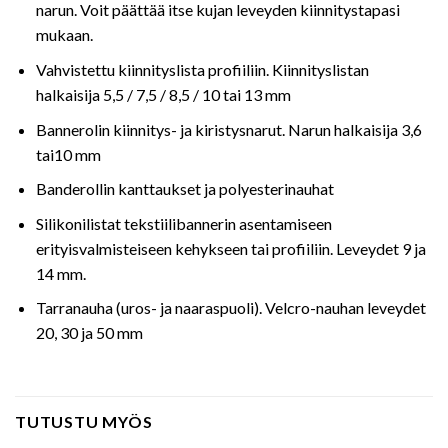
narun. Voit päättää itse kujan leveyden kiinnitystapasi
mukaan.
Vahvistettu kiinnityslista profiiliin. Kiinnityslistan
halkaisija 5,5 / 7,5 / 8,5 / 10 tai 13 mm
Bannerolin kiinnitys- ja kiristysnarut. Narun halkaisija 3,6
tai10 mm
Banderollin kanttaukset ja polyesterinauhat
Silikonilistat tekstiilibannerin asentamiseen
erityisvalmisteiseen kehykseen tai profiiliin. Leveydet 9 ja
14 mm.
Tarranauha (uros- ja naaraspuoli). Velcro-nauhan leveydet
20, 30 ja 50 mm
TUTUSTU MYÖS