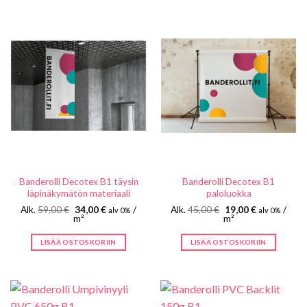
Banderolli Decotex B1 täysin
Banderolli Decotex B1
läpinäkymätön materiaali
paloluokka
Alkuperäinen
Nykyinen
Alkuperäinen
Nykyinen
Alk.
59,00
€
34,00
€
/
Alk.
45,00
€
19,00
€
/
alv 0%
alv 0%
hinta
hinta
hinta
hinta
m²
m²
oli:
on:
oli:
on:
59,00 €.
34,00 €.
45,00 €.
19,00 €.
LISÄÄ OSTOSKORIIN
LISÄÄ OSTOSKORIIN