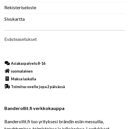
Rekisteriseloste
Sivukartta
Evästeasetukset
Asiakaspalvelu 8-16
suomalainen
Maksa laskulla
Toimitus ovelle jopa 2 päivässä
Banderollit.fi verkkokauppa
Banderollit.fi tuo yrityksesi brändin esiin messuilla,
tapahtumissa, toimistoissa ja julksivuissa. Laadukkaat