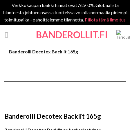
Verkkokaupan kaikki hinnat ovat ALV 0%. Globaalista
tilanteesta johtuen osassa tuotteissa voi olla normaalia pidempi
toimitusaika - pahoittelemme tilannetta.
Piilota tämä ilmoitus
Skip
BANDEROLLIT.FI
to
content
Banderolli Decotex Backlit 165g
Banderolli Decotex Backlit 165g
Banderolli Decotex Backlit
on korkealaatuinen