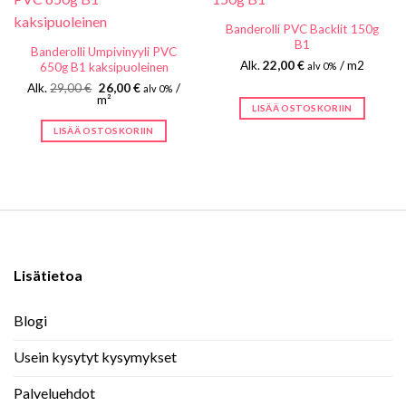
Banderolli PVC Backlit 150g
B1
Banderolli Umpivinyyli PVC
Alk.
22,00
€
/ m2
650g B1 kaksipuoleinen
alv 0%
Alkuperäinen
Nykyinen
Alk.
29,00
€
26,00
€
/
alv 0%
hinta
hinta
m²
LISÄÄ OSTOSKORIIN
oli:
on:
29,00 €.
26,00 €.
LISÄÄ OSTOSKORIIN
Lisätietoa
Blogi
Usein kysytyt kysymykset
Palveluehdot