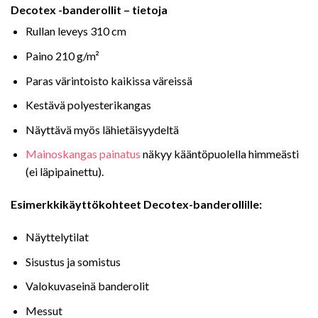
Decotex -banderollit – tietoja
Rullan leveys 310 cm
Paino 210 g/m²
Paras värintoisto kaikissa väreissä
Kestävä polyesterikangas
Näyttävä myös lähietäisyydeltä
Mainoskangas painatus
näkyy kääntöpuolella himmeästi
(ei läpipainettu).
Esimerkkikäyttökohteet Decotex-banderollille:
Näyttelytilat
Sisustus ja somistus
Valokuvaseinä banderolit
Messut