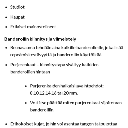
Studiot
Kaupat
Erilaiset mainostelineet
Banderollin kiinnitys ja viimeistely
Reunasauma tehdään aina kaikille banderolleille, joka lisää
repeämiskestävyyttä ja banderollin käyttöikää
Purjerenkaat – kiinnitystapa sisältyy kaikkien
banderollien hintaan
Purjerenkaiden halkaisijavaihtoehdot:
8,10,12,14,16 tai 20 mm.
Voit itse päättää miten purjerenkaat sijoitetaan
banderolliin.
Erikokoiset kujat, joihin voi asentaa tangon tai pujottaa